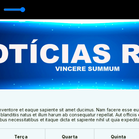
a inventore et eaque sapiente sit amet ducimus. Nam facere esse e
 blanditiis natus et illum harum ab consequatur repellat. Aut officii
s necessitatibus et itaque dicta et sapiente nihil ut quia expedita
Terça
Quarta
Quinta