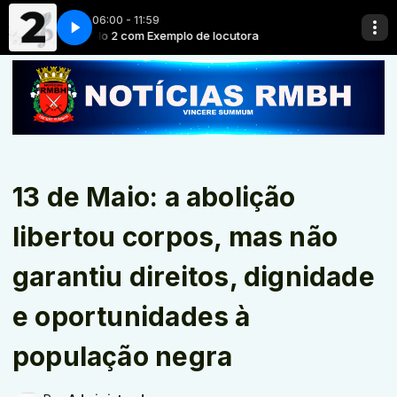
06:00 - 11:59
Exemplo 2 com Exemplo de locutora
Exemplo 2 com
13 de Maio: a abolição
libertou corpos, mas não
garantiu direitos, dignidade
e oportunidades à
população negra