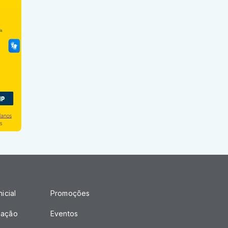
icial
Promoções
mação
Eventos