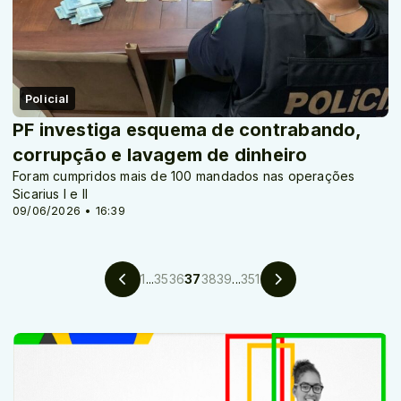
Policial
PF investiga esquema de contrabando,
corrupção e lavagem de dinheiro
Foram cumpridos mais de 100 mandados nas operações
Sicarius I e II
09/06/2026 • 16:39
1
...
35
36
37
38
39
...
351